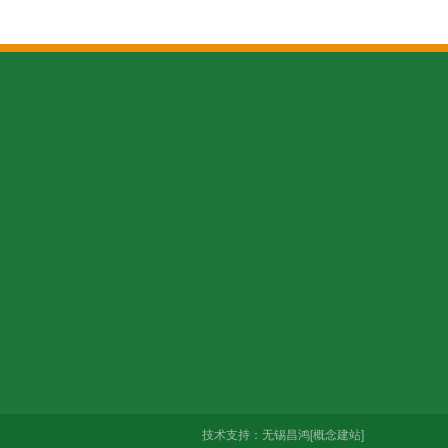
0335
园A区8号
技术支持：
无锡昌鸿
[概念建站]
微信扫码 关注我们