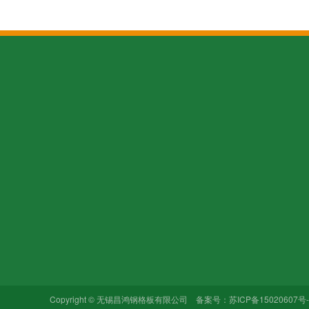
关于我们
产品中心
新闻中心
公司简介
热镀锌钢格板
行业动态
公司文化
不锈钢钢格板
公司动态
加入我们
异型钢格板
常见问题
合作品牌
插接式钢格板
Copyright © 无锡昌鸿钢格板有限公司 备案号：
苏ICP备15020607号-
其他类型钢格板…