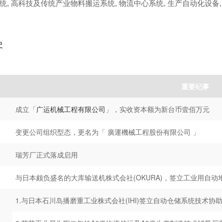
, 高科技及传统产业物料搬运系统, 物流中心系统, 生产自动化设备,
史
重要纪事
成立「
广运机械工程有限公司
」，实收资本额为新台币壹佰万元
变更公司组织型态，更名为「 廣運機械工程股份有限公司 」
瑞芳厂正式落成启用
与日本颇负盛名的大库输送机株式会社(OKURA)，签立工业用自
1.与日本石川岛播磨重工业株式会社(IHI)签立自动仓储系统技术协