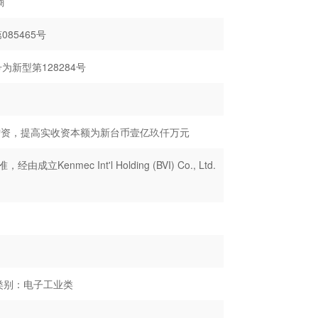
商
5465号
新型第128284号
增资，提高实收资本额为新台币壹亿玖仟万元
ec Int'l Holding (BVI) Co., Ltd.
类别：电子工业类