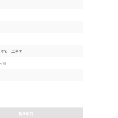
品质奖」二星奖
公司
营业项目