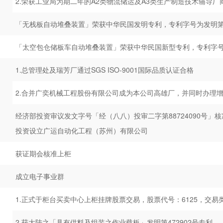
2.荣获工业局为期二年的A2类物流储运及A3类生产制造技术辅导厂
「无栈板自动堆叠装置」荣获中华民国发明专利，专利字号为发明第08
「太空包仓储板车自动堆叠装置」荣获中华民国新型专利，专利字号为
1.总管理处及瑞芳厂通过SGS ISO-9001国际品质认证合格
2.合并广奕机械工程股份有限公司成为本公司高雄厂，并同时办理
经济部投资审议发文字号「经（八八）投审二字第88724090号」核准，经由成立Kenm
投资设立广运自动化工程（苏州）有限公司
获证期会核准上柜
成立电子事业群
1.正式于柜台买卖中心上柜挂牌股票交易，股票代号：6125，交易
2.获大陆之「具有供料及组装之作业载板」发明第472902号专利