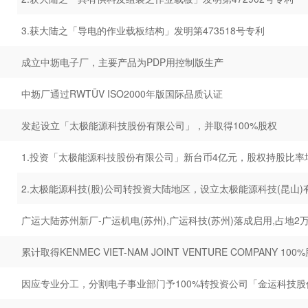
3.获大陆之「导电的作业载板结构」发明第473518号专利
成立中坜电子厂，主要产品为PDP用控制版生产
中坜厂通过RWTÜV ISO2000年版国际品质认证
发起设立「太极能源科技股份有限公司」，并取得100%股权
1.投资「太极能源科技股份有限公司」新台币4亿元，股权持股比率增为
2.太极能源科技(股)公司转投资大陆地区，设立太极能源科技(昆山)
广运大陆苏州新厂-广运机电(苏州),广运科技(苏州)落成启用,占地2
累计取得KENMEC VIET-NAM JOINT VENTURE COMPANY 100
因应专业分工，分割电子事业部门予100%转投资公司「金运科技