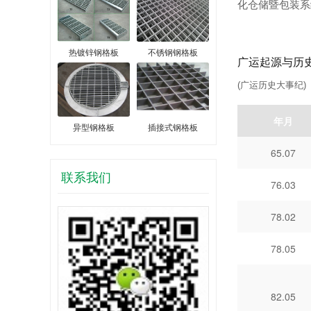
化仓储暨包装系统
热镀锌钢格板
不锈钢钢格板
广运起源与历
(广运历史大事纪)
年月
异型钢格板
插接式钢格板
65.07
联系我们
76.03
78.02
78.05
82.05