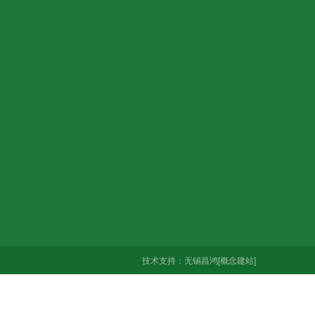
0335
园A区8号
技术支持：
无锡昌鸿
[概念建站]
微信扫码 关注我们