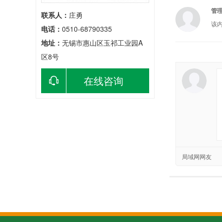
管
联系人：
庄勇
该
电话：
0510-68790335
地址：
无锡市惠山区玉祁工业园A
区8号
在线咨询
局域网网友