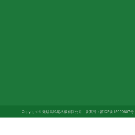
关于我们
产品中心
新闻中心
公司简介
热镀锌钢格板
行业动态
公司文化
不锈钢钢格板
公司动态
加入我们
异型钢格板
常见问题
合作品牌
插接式钢格板
Copyright © 无锡昌鸿钢格板有限公司 备案号：
苏ICP备15020607号-
其他类型钢格板…